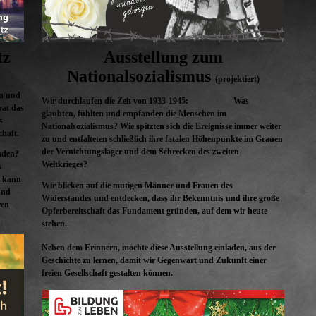
Ausstellung zum
tz
Nationalsozialismus
(projektiert)
en und
Wir durchlaufen die Zeit von 1933-1945:
Was
rat das
glaubten, fühlten und empfanden die Menschen im
s
Nationalsozialismus? Wie spitzten sich die Ereignisse immer weiter
chaft.
zu und entfalteten schließlich ihre fatalen Höhenpunkte im Grauen
der Vernichtungslager und dem Schrecken des zweiten
anden?
Weltkrieges?
s
e kann
Wir blicken auf die mutigen Männer und Frauen des
und
Widerstandes und entdecken, dass ihr Bekenntnis und ihre große
ren
Opferbereitschaft das Fundament gründen, auf dem wir heute
stehen.
Neben dem Erinnern, möchte diese Ausstellung einladen, aus der
Geschichte zu lernen, damit wir Gegenwart und Zukunft einer
freien Gesellschaft gestalten können.