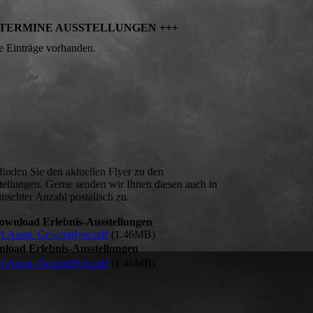
 TERMINE AUSSTELLUNGEN +++
e Einträge vorhanden.
finden Sie den aktuellen Flyer zu den
tellungen. Gerne senden wir Ihnen diesen auch in
nschter Anzahl postalisch zu.
ownload Erlebnis-Ausstellungen
l.Ausst. Gesamtflyer.pdf
(1.46MB)
load Erlebnis-Ausstellungen
l.Ausst. Gesamtflyer.pdf
(1.46MB)