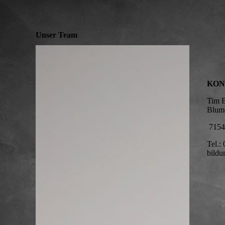
Unser Team
KON
Ti
Bl
7154
Te
bild