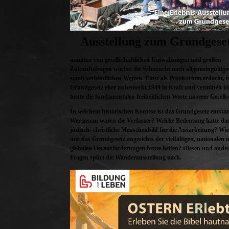
Ausstellung zum Grundgese
inmitten von gesellschaftlichen Umwälzungen und großen
Zukunftsfragen wächst die Sehnsucht nach allgemeingültig
somit verbindlichen Werten. Einst als Provisorium erdacht, t
Grundgesetz eher unbemerkt 1949 in Kraft und vermittelt bi
heute die fundamentalen freiheitlichen Werte unserer Gesells
In welchem historischen Kontext ist das Grundgesetz entst
Wer genau waren die Verfasser? Welche Bedeutung hatte da
jüdisch- christliche Menschenbild für die Ausarbeitung? Wi
uns das Grundgesetz angesichts der vielfältigen, nationalen 
globalen Herausforderungen heute helfen? Diesen und ande
Fragen spürt die Wanderausstellung nach.