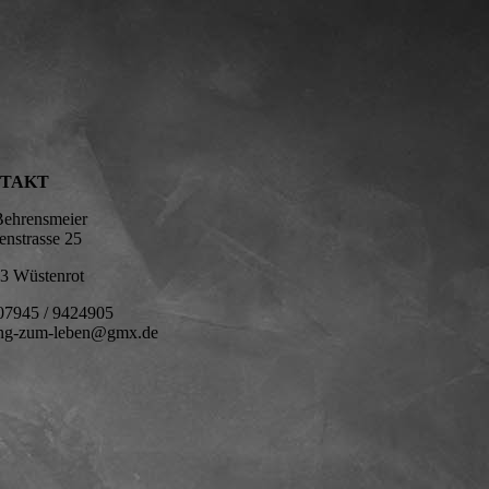
TAKT
m Behrensmeier
umenstrasse 25
3 Wüstenrot
l.: 07945 / 9424905
ung-zum-leben@gmx.de