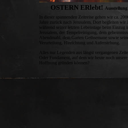
OSTERN ERlebt!
Aus
stellung
In dieser spannenden Zeitreise gehen wir ca. 200
Jahre zurück nach Jerusalem. Dort begleiten wir 
während seiner letzten Lebenstage beim Einzug i
Jerusalem, der Tempelreinigung, dem geheimnisv
Abendmahl, dem Garten Gethsemane sowie sein
Verurteilung, Hinrichtung und Auferstehung.
Alles nur Legenden aus längst vergangenen Zeit
Oder Fundament, auf dem wir heute noch unsere
Hoffnung gründen können?