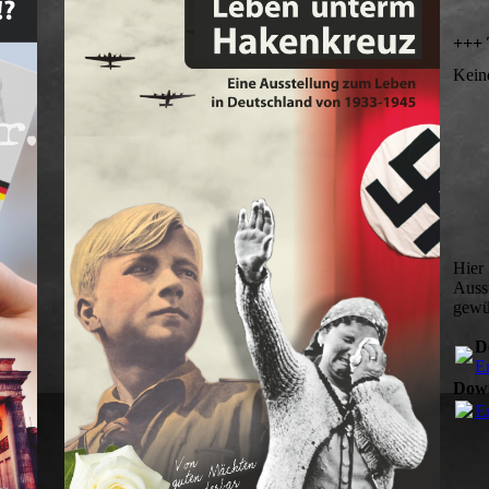
+++
Kein
Hier 
Auss
gewü
D
Er
Down
Er