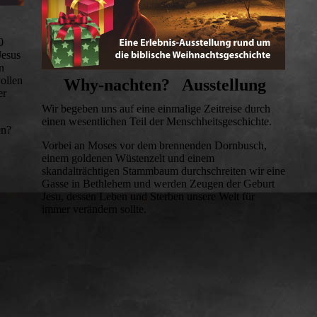
0
Jesus
n
ollen
Why-nachten?
Ausstellung
er
Wir begeben uns auf eine einmalige Zeitreise durch
einen wesentlichen Teil der Menschheitsgeschichte.
en?
Vorbei an Moses vor dem brennenden Dornbusch,
einem goldenen Wüstenzelt und einem
skandalträchtigen Stammbaum durchschreiten wir eine
Gasse in Bethlehem und werden Zeugen der Geburt
Jesu, dessen Leben und Sterben unsere Welt für
immer verändern sollte.